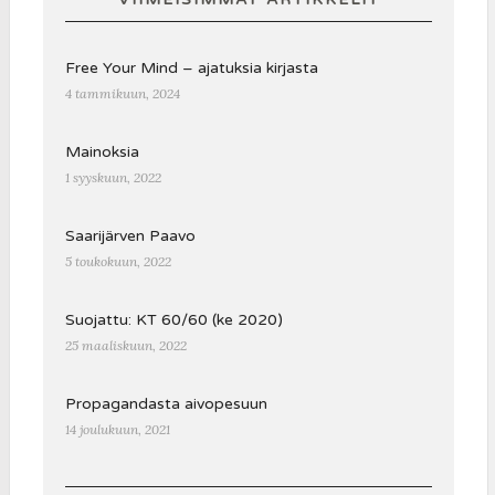
Free Your Mind – ajatuksia kirjasta
4 tammikuun, 2024
Mainoksia
1 syyskuun, 2022
Saarijärven Paavo
5 toukokuun, 2022
Suojattu: KT 60/60 (ke 2020)
25 maaliskuun, 2022
Propagandasta aivopesuun
14 joulukuun, 2021