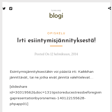
OPISKELU
Irti esiintymisjännityksestä!
Posted On 12 helmikuun, 2014
Esiintymisjännityksestäkin voi päästä irti. Kaikkihan
jännittävät, tai ne jotka eivät jännitä valehtelevat…
[slideshare
id=30319562&doc=131tipstoreducestressbeforegivin
gapresentationbyorsnemes-140122155628-
phpapp01]