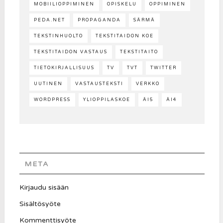
MOBIILIOPPIMINEN
OPISKELU
OPPIMINEN
PEDA.NET
PROPAGANDA
SÄRMÄ
TEKSTINHUOLTO
TEKSTITAIDON KOE
TEKSTITAIDON VASTAUS
TEKSTITAITO
TIETOKIRJALLISUUS
TV
TVT
TWITTER
UUTINEN
VASTAUSTEKSTI
VERKKO
WORDPRESS
YLIOPPILASKOE
ÄI5
ÄI4
META
Kirjaudu sisään
Sisältösyöte
Kommenttisyöte