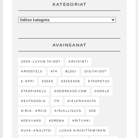
KATEGORIAT
AVAINSANAT
2000-LUVUN TAIDOT
ARVIOINTI
ARVOSTELU
AT4
BLOGI
DIGITAIDOT
E-OPPI
ESSEE
ESSEEKOE
ETÄOPETUS
ETÄOPISKELU
GOODREADS.COM
GOOGLE
HEUTAGOGIA
ITK
KIELENHUOLTO
KIRJA- ARVIO
KIRJALLISUUS
KOE
KOEVIIKKO
KORONA
KRITIIKKI
KUVA-ANALYYSI
LUOVA KIRJOITTAMINEN