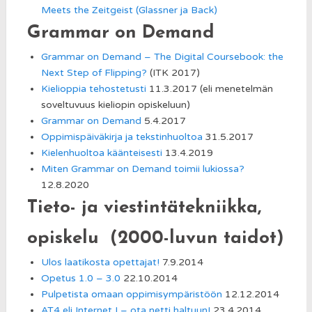
Meets the Zeitgeist (Glassner ja Back)
Grammar on Demand
Grammar on Demand – The Digital Coursebook: the
Next Step of Flipping?
(ITK 2017)
Kielioppia tehostetusti
11.3.2017 (eli menetelmän
soveltuvuus kieliopin opiskeluun)
Grammar on Demand
5.4.2017
Oppimispäiväkirja ja tekstinhuoltoa
31.5.2017
Kielenhuoltoa käänteisesti
13.4.2019
Miten Grammar on Demand toimii lukiossa?
12.8.2020
Tieto- ja viestintätekniikka,
opiskelu (2000-luvun taidot)
Ulos laatikosta opettajat!
7.9.2014
Opetus 1.0 – 3.0
22.10.2014
Pulpetista omaan oppimisympäristöön
12.12.2014
AT4 eli Internet I – ota netti haltuun!
23.4.2014