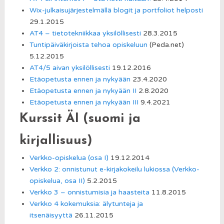
Wix-julkaisujärjestelmällä blogit ja portfoliot helposti
29.1.2015
AT4 – tietotekniikkaa yksilöllisesti
28.3.2015
Tuntipäiväkirjoista tehoa opiskeluun
(Peda.net)
5.12.2015
AT4/5 aivan yksilöllisesti
19.12.2016
Etäopetusta ennen ja nykyään
23.4.2020
Etäopetusta ennen ja nykyään II
2.8.2020
Etäopetusta ennen ja nykyään III
9.4.2021
Kurssit ÄI (suomi ja
kirjallisuus)
Verkko-opiskelua (osa I)
19.12.2014
Verkko 2: onnistunut e-kirjakokeilu lukiossa (Verkko-
opiskelua, osa II)
5.2.2015
Verkko 3 – onnistumisia ja haasteita
11.8.2015
Verkko 4 kokemuksia: älytunteja ja
itsenäisyyttä
26.11.2015