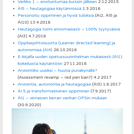
Verkko 1 – ensituntumaa kurssin jälkeen
2.12.2015
ÄI5 – heutagogiaa käytännössä
1.3.2016
Personoitu oppiminen ja hyviä tuloksia
(ÄI2, ÄI5 ja
ÄI10) 13.4.2016
Heutagogia toimi erinomaisesti – 100% tyytyväisiä
(ÄI3) 4.7.2016
Oppilasjohtoisuutta (Learner directed learning) ja
autonomiaa (ÄI4)
26.10.2016
E-kirjalla uuden opetussuunnitelman mukaisesti (ÄI1):
kokeiluista käytäntöön
27.11.2016
Arviointiko uusiksi – huutia punakynälle?
(Assessment revamp – red pen ban?) 4.2.2017
Arviointia, autonomia ja heutagogiaa
(ÄI3) 1.6.2017
ÄI 5 ja transformatiivinen oppiminen
(7.9.2017)
ÄI1 – viimeisen kerran vanhan OPSin mukaan
(30.9.2020)