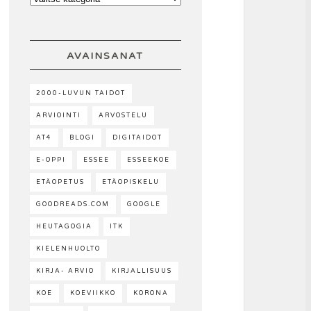
AVAINSANAT
2000-LUVUN TAIDOT
ARVIOINTI
ARVOSTELU
AT4
BLOGI
DIGITAIDOT
E-OPPI
ESSEE
ESSEEKOE
ETÄOPETUS
ETÄOPISKELU
GOODREADS.COM
GOOGLE
HEUTAGOGIA
ITK
KIELENHUOLTO
KIRJA- ARVIO
KIRJALLISUUS
KOE
KOEVIIKKO
KORONA