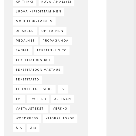
KRITIIKKI
KUVA-ANALYYSI
LUOVA KIRJOITTAMINEN
MOBIILIOPPIMINEN
OPISKELU
OPPIMINEN
PEDA.NET
PROPAGANDA
SÄRMÄ
TEKSTINHUOLTO
TEKSTITAIDON KOE
TEKSTITAIDON VASTAUS
TEKSTITAITO
TIETOKIRJALLISUUS
TV
TVT
TWITTER
UUTINEN
VASTAUSTEKSTI
VERKKO
WORDPRESS
YLIOPPILASKOE
ÄI5
ÄI4