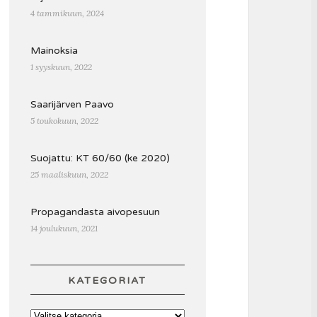
4 tammikuun, 2024
Mainoksia
1 syyskuun, 2022
Saarijärven Paavo
5 toukokuun, 2022
Suojattu: KT 60/60 (ke 2020)
25 maaliskuun, 2022
Propagandasta aivopesuun
14 joulukuun, 2021
KATEGORIAT