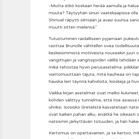
-Mutta etkö koskaan herää aamulla ja halua 
muuta? Täytyyhän sinun vaatekaapissa olla 
Shmuel räpytti silmiään ja avasi suunsa san
muutti sitten mielensä.”
Tutustuminen raidalliseen pyjamaan pukeu
raottaa Brunolle vähitellen ovea todellisu
keskeisimmistä motiiveista nouseekin juuri vaa
vangittujen ja vangitsijoiden välillä tehdään
mikä tehostaa hyvin perusasetelma: piikkilan
viattomuuttaan tajuta, mitä kauheaa on tapa
hauska leiri täynnä kahviloita, kioskeja ja huv
Vaikka kirjan asetelmat ovat melko kuluneet,
kohden välittyy tunnelma, että itse asiassa 
uhriksi. Isosisko Gretelistä kasvatetaan nat
ovat kaiken pahan alku, eivätkä he oikeasti 
natsismin järkyttävän totuuden, ja hän hakee
Kertomus on opettavainen, ja se kertoo, mi