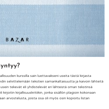
syntyy?
jallisuuden kurssilla sain luettavakseni useita tästä kirjasta
a lähdin selvittelemään tekstien samankaltaisuutta ja kaivoin lähteitä
in usein tekevät eli yhdistelevät eri lähteistä oman tekstinsä
li kirjoitin kirjallisuuskritiikin, jonka sisällön plagioin kokonaan
ilaan arvostelusta, joista osa oli myös osin kopioitu listan