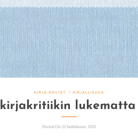
KIRJA-ARVIOT
/
KIRJALLISUUS
kirjakritiikin lukematt
Posted On 22 huhtikuun, 2015