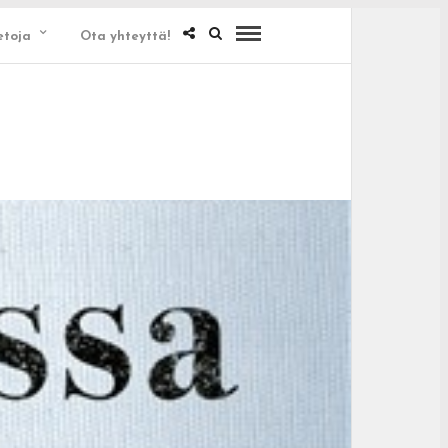
etoja
Ota yhteyttä!