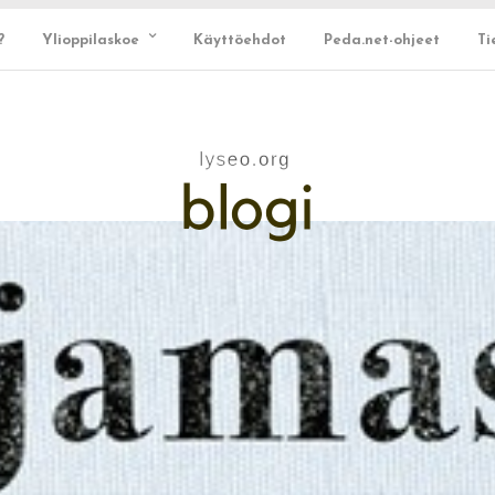
?
Ylioppilaskoe
Käyttöehdot
Peda.net-ohjeet
Ti