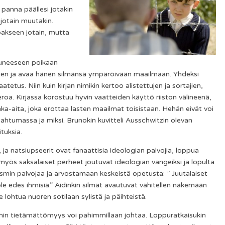
panna päällesi jotakin
jotain muutakin.
oakseen jotain, mutta
tuneeseen poikaan
uteen ja avaa hänen silmänsä ympäröivään maailmaan. Yhdeksi
tetus. Niin kuin kirjan nimikin kertoo alistettujen ja sortajien,
 eroa. Kirjassa korostuu hyvin vaatteiden käyttö riiston välineenä,
ka-aita, joka erottaa lasten maailmat toisistaan. Hehän eivät voi
htumassa ja miksi. Brunokin kuvitteli Ausschwitzin olevan
ituksia.
 ja natsiupseerit ovat fanaattisia ideologian palvojia, loppua
myös saksalaiset perheet joutuvat ideologian vangeiksi ja lopulta
sismin palvojaa ja arvostamaan keskeistä opetusta: ” Juutalaiset
ole edes ihmisiä.” Äidinkin silmät avautuvat vähitellen näkemään
 lohtua nuoren sotilaan sylistä ja päihteistä.
hin tietämättömyys voi pahimmillaan johtaa. Loppuratkaisukin