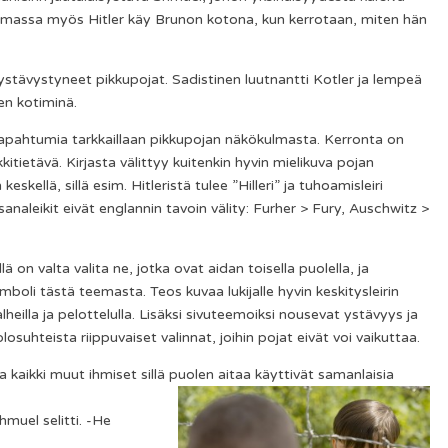
kaumassa myös Hitler käy Brunon kotona, kun kerrotaan, miten hän
 ystävystyneet pikkupojat. Sadistinen luutnantti Kotler ja lempeä
inen kotiminä.
tapahtumia tarkkaillaan pikkupojan näkökulmasta. Kerronta on
tietävä. Kirjasta välittyy kuitenkin hyvin mielikuva pojan
kellä, sillä esim. Hitleristä tulee ”Hilleri” ja tuhoamisleiri
naleikit eivät englannin tavoin välity: Furher > Fury, Auschwitz >
 on valta valita ne, jotka ovat aidan toisella puolella, ja
oli tästä teemasta. Teos kuvaa lukijalle hyvin keskitysleirin
alheilla ja pelottelulla. Lisäksi sivuteemoiksi nousevat ystävyys ja
losuhteista riippuvaiset valinnat, joihin pojat eivät voi vaikuttaa.
 kaikki muut ihmiset sillä puolen aitaa käyttivät samanlaisia
muel selitti. -He