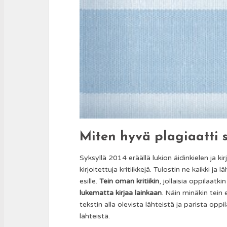
Miten hyvä plagiaatti 
Syksyllä 2014 eräällä lukion äidinkielen ja kir
kirjoitettuja kritiikkejä. Tulostin ne kaikki j
esille.
Tein oman kritiikin
, jollaisia oppilaatk
lukematta kirjaa lainkaan
. Näin minäkin tein e
tekstin alla olevista lähteistä ja parista opp
lähteistä.