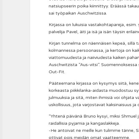
natsiupseerin poika kiinnittyy. Eräässä ta
sai työpaikan Auschwitzissa.
Kirjassa on lukuisia vastakohtapareja, esim.
palvelija Pavel, äiti ja isä ja isän täysin erila
Kirjan tunnelma on näennäisen kepeä, sillä 
kolmannessa persoonassa, ja kertoja on kaikki
viattomuudesta ja naiiviudesta kaiken pahan kes
Auschwitzista ”Aus-vitsi”. Suomennoksessa sa
Out-Fit.
Pääteemana kirjassa on kysymys siitä, kenellä
korkeasta piikkilanka-aidasta muodostuu symb
julmuuksia ja sitä, miten ihmisiä voi ohjata v
uskollisuus, jota varjostavat kaksinaisuus ja o
“Yhtenä päivänä Bruno kysyi, miksi Shmuel ja
raidallisia pyjamia ja kangaslakkeja.
-He antoivat ne meille kun tulimme tänne, Sh
ottivat pois meidän omat vaatteemme.