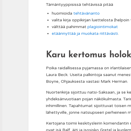
Tämäntyyppisissä tehtävissä pitää
huomioida
tehtävänanto
valita kirja oppikirjan luettelosta (helpoi
välttää pahimmat
plagiointimokat
etäännyttää ja muokata riittävästi
.
Karu kertomus holok
Poika raidallisessa pyjamassa on irlantilais
Laura Beck. Useita palkintoja saanut menestys
Boyne, Ohjauksesta vastasi Mark Herman.
Nuortenkirja sijoittuu natsi-Saksaan, ja se 
yhdeksänvuotiaan pojan näkökulmasta. Tarin
inhimillinen. Tapahtumat sijoittuvat toisen m
lähettyville, jonne natsiupseeri perheineen 
Kertojana toimii keskitysleirin komendantin 
ovat isä Ralf, äiti ja isosisko Gretel ja kuo