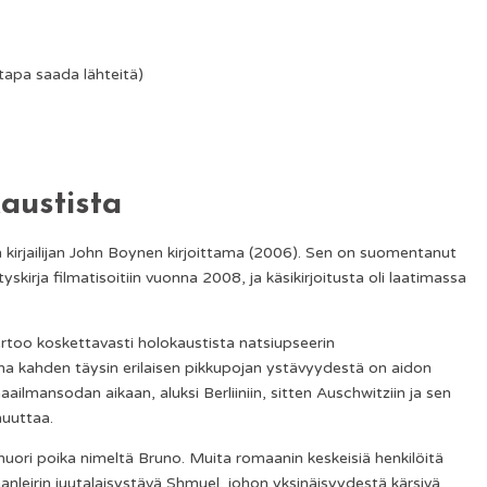
n tapa saada lähteitä)
austista
en kirjailijan John Boynen kirjoittama (2006). Sen on suomentanut
kirja filmatisoitiin vuonna 2008, ja käsikirjoitusta oli laatimassa
kertoo koskettavasti holokaustista natsiupseerin
a kahden täysin erilaisen pikkupojan ystävyydestä on aidon
aailmansodan aikaan, aluksi Berliiniin, sitten Auschwitziin ja sen
muuttaa.
nuori poika nimeltä Bruno. Muita romaanin keskeisiä henkilöitä
lemanleirin juutalaisystävä Shmuel, johon yksinäisyydestä kärsivä